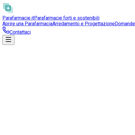
Parafarmacie
.it
Parafarmacie forti e sostenibili
Aprire una Parafarmacia
Arredamento e Progettazione
Domande 
Contattaci