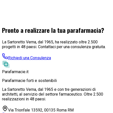
parafarmacia servizi come prenotazioni CUP, check-up cute e
capelli, autoanalisi oltre che ECG e Holter in teleassistenza.
Quindi, alla ASL eravamo andate per chiedere un parere
preventivo sul progetto che individuava gli spazi entro cui
poter offrire le suddette prestazioni. ..
Pronto a realizzare la tua parafarmacia?
Leggi l'articolo
La Sartoretto Verna, dal 1965, ha realizzato oltre 2.500
progetti in 48 paesi. Contattaci per una consulenza gratuita.
Richiedi una Consulenza
Parafarmacie
.it
Parafarmacie forti e sostenibili
La Sartoretto Verna, dal 1965 e con tre generazioni di
architetti, al servizio del settore farmaceutico. Oltre 2.500
realizzazioni in 48 paesi.
Via Trionfale 13592, 00135 Roma RM