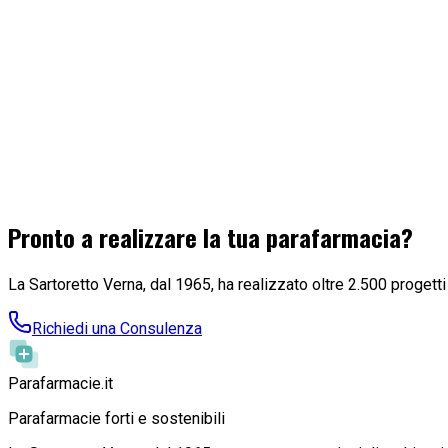
Sulla liberalizzazione della fascia C «non ci saranno passi indie
Balduzzi(foto), ministro della Salute.
Leggi l'articolo
7 dicembre 2011
Manovra. Bersani alle parafarmacie: “Pd si adopererà p
Il segretario del Partito Democratico scrive alle associazioni c
liberalizzazione della vendita dei farmaci di fascia C con ricetta
Pronto a realizzare la tua parafarmacia?
Leggi l'articolo
La Sartoretto Verna, dal 1965, ha realizzato oltre 2.500 progetti
Richiedi una Consulenza
Parafarmacie
.it
Parafarmacie forti e sostenibili