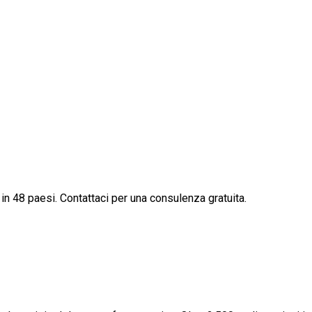
tro». È una secchiata d acqua fredda sulle ultime speranze dei tito
er eliminare vincolo territoriale”
he rappresentano le parafarmacie per assicurare il sostegno del Pa
 nei centri con meno di 15.000 abitanti. Ecco la lettera
 in 48 paesi. Contattaci per una consulenza gratuita.