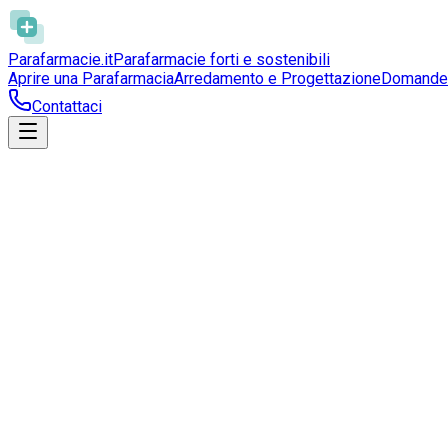
Parafarmacie
.it
Parafarmacie forti e sostenibili
Aprire una Parafarmacia
Arredamento e Progettazione
Domande 
Contattaci
Art. 32 –
Farmacie