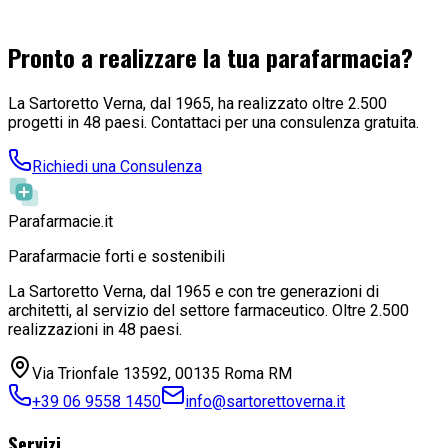
abitanti. Precedentemente era di 5000 per comuni con
popolazne inferiore a 12500 abitanti.
Pronto a realizzare la tua parafarmacia?
Leggi l'articolo
La Sartoretto Verna, dal 1965, ha realizzato oltre 2.500
progetti in 48 paesi. Contattaci per una consulenza gratuita.
Richiedi una Consulenza
Parafarmacie
.it
Parafarmacie forti e sostenibili
La Sartoretto Verna, dal 1965 e con tre generazioni di
architetti, al servizio del settore farmaceutico. Oltre 2.500
realizzazioni in 48 paesi.
Via Trionfale 13592, 00135 Roma RM
+39 06 9558 1450
info@sartorettoverna.it
Servizi